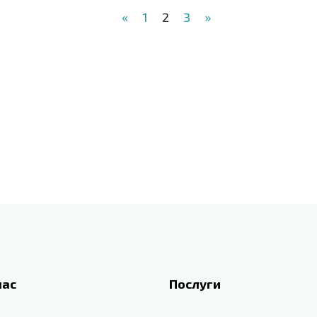
«
1
2
3
»
нас
Послуги