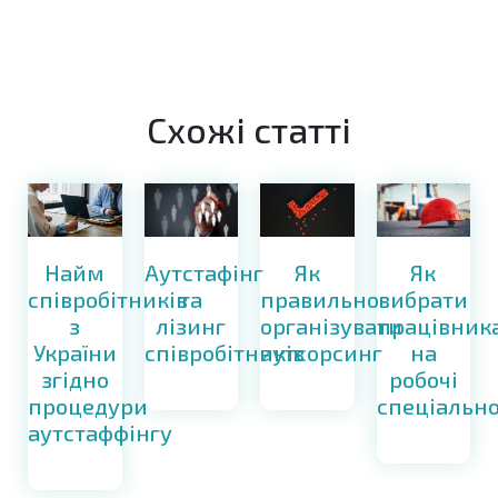
Схожі статті
Найм
Як
Як
Аутстафінг
співробітників
правильно
вибрати
та
з
організувати
працівник
лізинг
України
аутсорсинг
на
співробітників
згідно
робочі
процедури
спеціально
аутстаффінгу