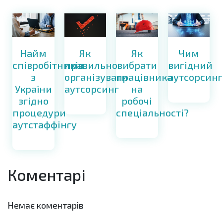
Найм
Як
Як
Чим
співробітників
правильно
вибрати
вигідний
з
організувати
працівника
аутсорсин
України
аутсорсинг
на
згідно
робочі
процедури
спеціальності?
аутстаффінгу
Коментарі
Немає коментарів