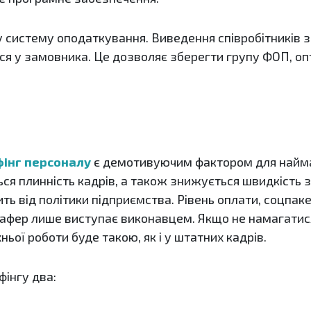
истему оподаткування. Виведення співробітників з
ься у замовника. Це дозволяє зберегти групу ФОП, о
інг персоналу
є демотивуючим фактором для найма
ся плинність кадрів, а також знижується швидкість з
ть від політики підприємства. Рівень оплати, соцпаке
афер лише виступає виконавцем. Якщо не намагатис
їхньої роботи буде такою, як і у штатних кадрів.
фінгу два: