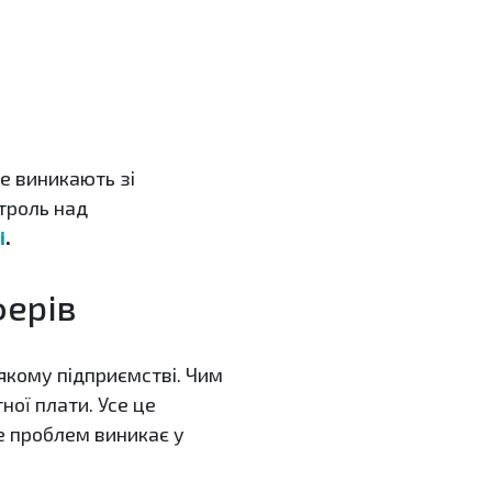
е виникають зі
нтроль над
і
.
ферів
якому підприємстві. Чим
ної плати. Усе це
е проблем виникає у