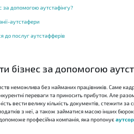
с за допомогою аутстафінгу?
нії-аутстафери
я до послуг аутстафферів
ти бізнес за допомогою аутс
ємств неможлива без найманих працівників. Саме ка
нкурентні переваги та приносить прибуток. Але разо
ність вести велику кількість документів, стежити за
одатків з неї, а також займатися масою інших бюрок
 допоможе професійна компанія, яка пропонує
аутсор