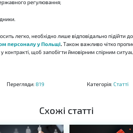
ержавного регулювання;
дники.
сить легко, необхідно лише відповідально підійти до
ом персоналу у Польщі
.
Також важливо чітко пропис
н у контракті, щоб запобігти ймовірним спірним ситуа
Перегляди:
819
Категорія:
Статті
Схожі статті