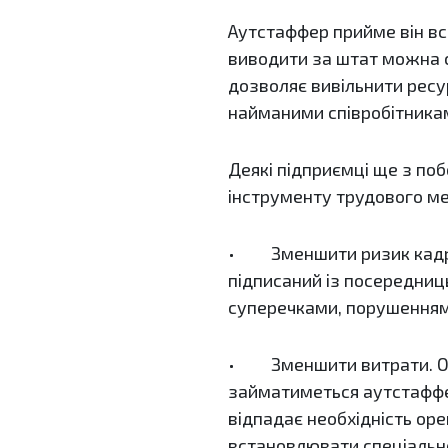
Аутстаффер прийме він вс
виводити за штат можна с
дозволяє вивільнити ресу
найманими співробітника
Деякі підприємці ще з по
інструменту трудового м
• Зменшити ризик кадру.
підписаний із посередниц
суперечками, порушенням
• Зменшити витрати. Оск
займатиметься аутстаффер
відпадає необхідність оре
встановлювати спеціальн