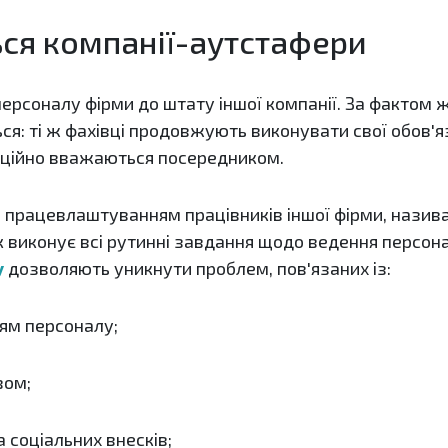
ся компанії-аутстафери
ерсоналу фірми до штату іншої компанії. За фактом ж
ся: ті ж фахівці продовжують виконувати свої обов'я
фіційно вважаються посередником.
 працевлаштуванням працівників іншої фірми, нази
виконує всі рутинні завдання щодо ведення персон
у
дозволяють уникнути проблем, пов'язаних із:
м персоналу;
ом;
соціальних внесків;