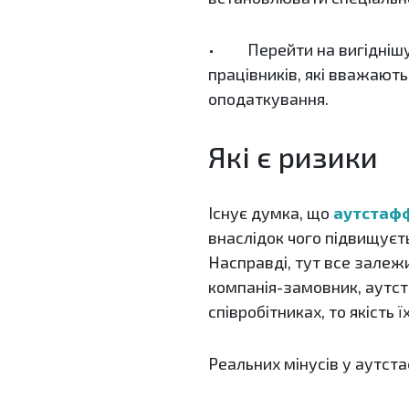
• Перейти на вигіднішу с
працівників, які вважают
оподаткування.
Які є ризики
Існує думка, що
аутстафф
внаслідок чого підвищуєть
Насправді, тут все залежи
компанія-замовник, аутст
співробітниках, то якість 
Реальних мінусів у аутста