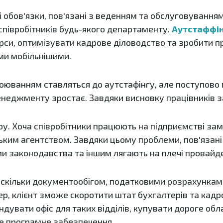
і обов'язки, пов'язані з веденням та обслуговування
півробітників будь-якого департаменту.
Аутстаффін
рси, оптимізувати кадрове діловодство та зробити п
ми мобільнішими.
боюванням ставляться до аутстафінгу, але поступово 
енеджменту зростає. Завдяки висновку працівників 
 Хоча співробітники працюють на підприємстві замо
ьким агентством. Завдяки цьому проблеми, пов'язані
и законодавства та іншим лягають на плечі провайд
ільки документообігом, податковими розрахункам
, клієнт зможе скоротити штат бухгалтерів та кадр
ндувати офіс для таких відділів, купувати дороге об
е програмне забезпечення.