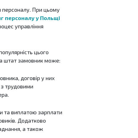
м персоналу. При цьому
г персоналу у Польщі
роцес управління
популярність цього
за штат замовник може:
вника, договір у них
 з трудовими
ера.
и та виплатою зарплати
овиків. Додатково
ладнання, а також