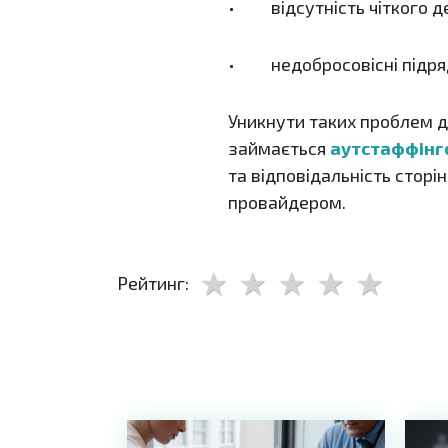
• відсутність чіткого д
• недобросовісні підря
Уникнути таких проблем до
займається
аутстаффінг
та відповідальність сторі
провайдером.
Рейтинг: