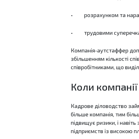
• розрахунком та нарах
• трудовими суперечк
Компанія-аутстаффер доп
збільшенням кількості спі
співробітниками, що виділ
Коли компанії
Кадрове діловодство займ
більше компанія, тим більш
підвищує ризики, і навіт
підприємств із високою пл