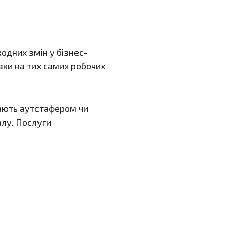
одних змін у бізнес-
зки на тих самих робочих
вають аутстафером чи
алу. Послуги