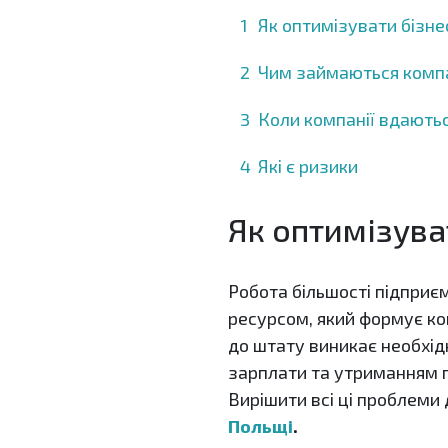
Як оптимізувати бізне
Чим займаються компа
Коли компанії вдаютьс
Які є ризики
Як оптимізува
Робота більшості підпри
ресурсом, який формує ко
до штату виникає необхід
зарплати та утриманням п
Вирішити всі ці проблеми
Польщі
.