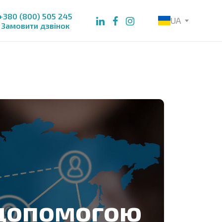
+380 (800) 505 245
UA
Замовити дзвінок
 допомогою