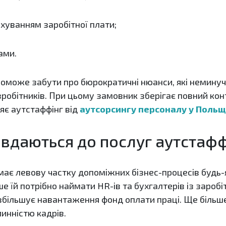
уванням заробітної плати;
ами.
оможе забути про бюрократичні нюанси, які неминуч
вробітників. При цьому замовник зберігає повний ко
яє аутстаффінг від
аутсорсингу персоналу у Польщ
 вдаються до послуг аутстаф
ає левову частку допоміжних бізнес-процесів будь-
е їй потрібно наймати HR-ів та бухгалтерів із заробіт
ь збільшує навантаження фонд оплати праці. Ще більш
инністю кадрів.