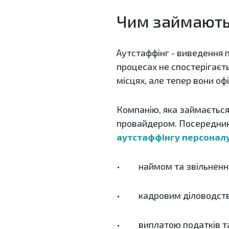
Чим займають
Аутстаффінг - виведення п
процесах не спостерігаєть
місцях, але тепер вони о
Компанію, яка займається
провайдером. Посередник 
аутстаффінгу персонал
• наймом та звільнення
• кадровим діловодств
• виплатою податків та 