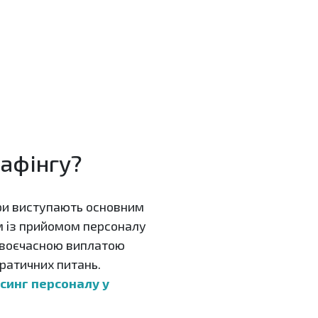
тафінгу?
дри виступають основним
м із прийомом персоналу
 своєчасною виплатою
ратичних питань.
синг персоналу у