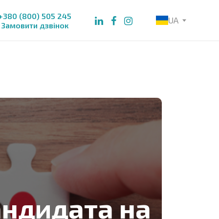
+380 (800) 505 245
UA
Замовити дзвінок
андидата на