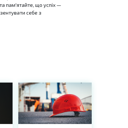
та пам'ятайте, що успіх —
езентувати себе з