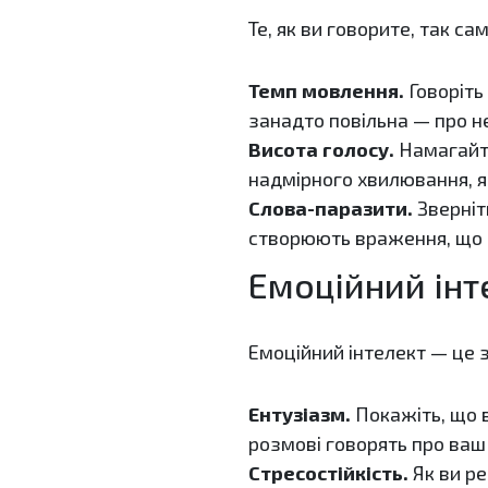
Те, як ви говорите, так са
Темп мовлення.
Говоріть
занадто повільна — про не
Висота голосу.
Намагайте
надмірного хвилювання, я
Слова-паразити.
Зверніт
створюють враження, що в
Емоційний інт
Емоційний інтелект — це з
Ентузіазм.
Покажіть, що в
розмові говорять про ваш 
Стресостійкість.
Як ви ре