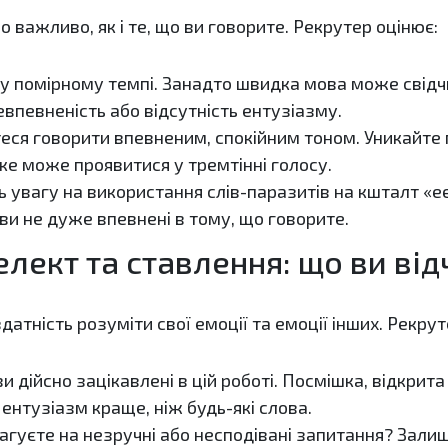
мо важливо, як і те, що ви говорите. Рекрутер оцінює:
 у помірному темпі. Занадто швидка мова може свідчи
впевненість або відсутність ентузіазму.
ся говорити впевненим, спокійним тоном. Уникайте 
ке може проявитися у тремтінні голосу.
ь увагу на використання слів-паразитів на кшталт «ее
и не дуже впевнені в тому, що говорите.
елект та ставлення: що ви ві
датність розуміти свої емоції та емоції інших. Рекрут
и дійсно зацікавлені в цій роботі. Посмішка, відкрита
ентузіазм краще, ніж будь-які слова.
агуєте на незручні або несподівані запитання? Зали