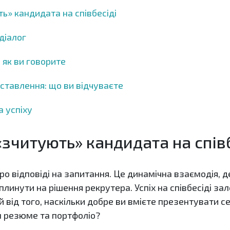
ь» кандидата на співбесіді
діалог
 як ви говорите
 ставлення: що ви відчуваєте
 успіху
«зчитують» кандидата на спів
ро відповіді на запитання. Це динамічна взаємодія, д
плинути на рішення рекрутера. Успіх на співбесіді за
й від того, наскільки добре ви вмієте презентувати с
м резюме та портфоліо?