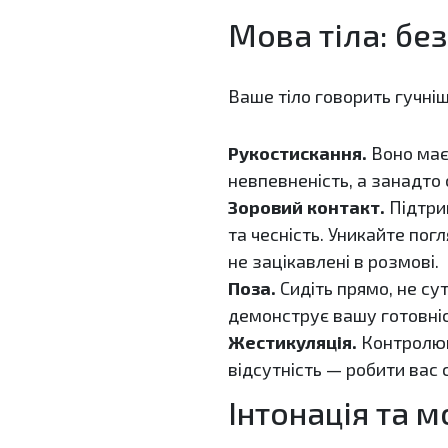
Мова тіла: бе
Ваше тіло говорить гучніш
Рукостискання.
Воно має
невпевненість, а занадто 
Зоровий контакт.
Підтрим
та чесність. Уникайте пог
не зацікавлені в розмові.
Поза.
Сидіть прямо, не сут
демонструє вашу готовніс
Жестикуляція.
Контролюйт
відсутність — робити вас
Інтонація та м