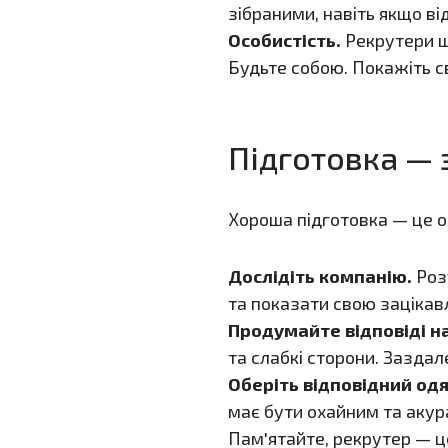
зібраними, навіть якщо ві
Особистість.
Рекрутери ш
Будьте собою. Покажіть св
Підготовка — 
Хороша підготовка — це о
Дослідіть компанію.
Розу
та показати свою зацікавл
Продумайте відповіді н
та слабкі сторони. Заздал
Оберіть відповідний одя
має бути охайним та акур
Пам'ятайте, рекрутер — ц