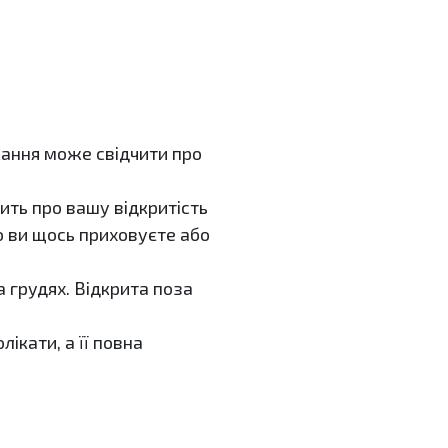
кання може свідчити про
ить про вашу відкритість
що ви щось приховуєте або
а грудях. Відкрита поза
кати, а її повна