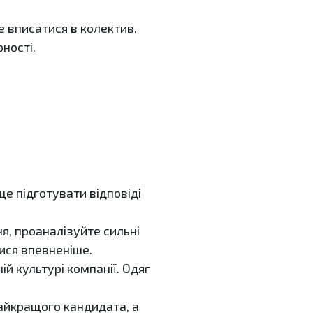
 вписатися в колектив.
ності.
ще підготувати відповіді
я, проаналізуйте сильні
тися впевненіше.
й культурі компанії. Одяг
найкращого кандидата, а