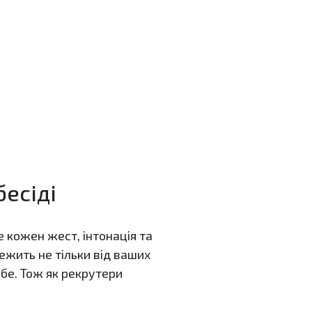
бесіді
е кожен жест, інтонація та
лежить не тільки від ваших
ебе. Тож як рекрутери