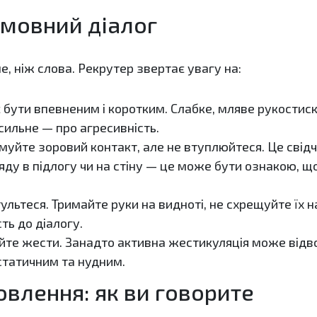
змовний діалог
е, ніж слова. Рекрутер звертає увагу на:
 бути впевненим і коротким. Слабке, мляве рукостис
сильне — про агресивність.
уйте зоровий контакт, але не втуплюйтеся. Це свідч
ляду в підлогу чи на стіну — це може бути ознакою, 
ультеся. Тримайте руки на видноті, не схрещуйте їх н
ть до діалогу.
е жести. Занадто активна жестикуляція може відволі
 статичним та нудним.
овлення: як ви говорите