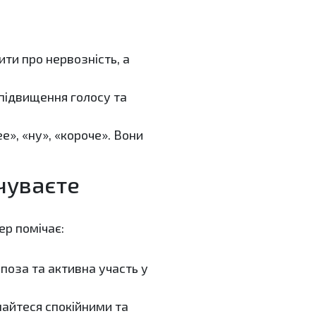
ти про нервозність, а
підвищення голосу та
е», «ну», «короче». Вони
дчуваєте
ер помічає:
 поза та активна участь у
шайтеся спокійними та