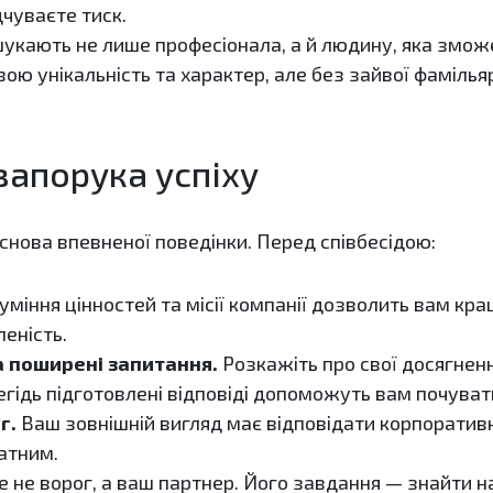
дчуваєте тиск.
укають не лише професіонала, а й людину, яка зможе
ою унікальність та характер, але без зайвої фамільяр
запорука успіху
снова впевненої поведінки. Перед співбесідою:
міння цінностей та місії компанії дозволить вам кра
еність.
а поширені запитання.
Розкажіть про свої досягненн
егідь підготовлені відповіді допоможуть вам почува
г.
Ваш зовнішній вигляд має відповідати корпоративні
атним.
е не ворог, а ваш партнер. Його завдання — знайти 