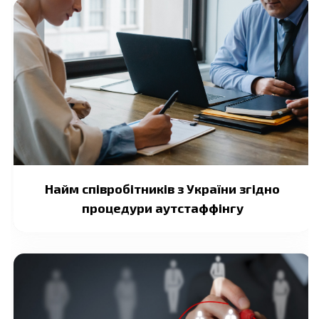
Найм співробітників з України згідно
процедури аутстаффінгу