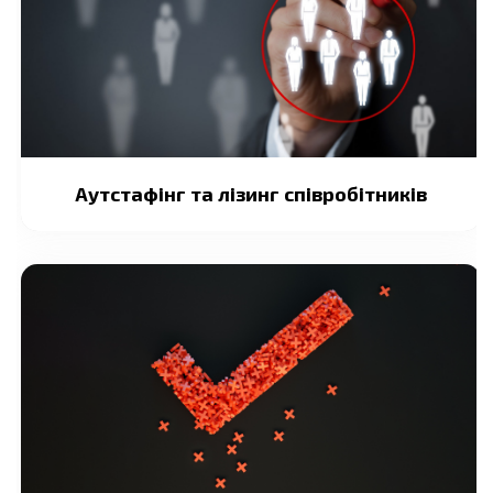
Аутстафінг та лізинг співробітників