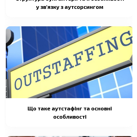
у зв'язку з аутсорсингом
Що таке аутстафінг та основні
особливості