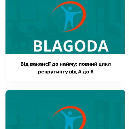
Від вакансії до найму: повний цикл
рекрутингу від А до Я