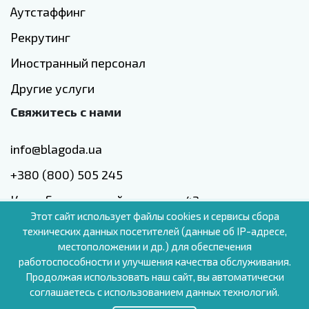
Аутстаффинг
Рекрутинг
Иностранный персонал
Другие услуги
Свяжитесь с нами
info@blagoda.ua
+380 (800) 505 245
Киев, Голосеевский проспект, 42
Этот сайт использует файлы cookies и сервисы сбора
технических данных посетителей (данные об IP-адресе,
местоположении и др.) для обеспечения
работоспособности и улучшения качества обслуживания.
RU
Продолжая использовать наш сайт, вы автоматически
соглашаетесь с использованием данных технологий.