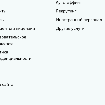
Аутстаффинг
нты
Рекрутинг
вы
Иностранный персонал
менты и лицензии
Другие услуги
зовательское
ашение
тика
иденциальности
а сайта