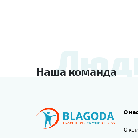
Люд
Наша команда
О на
О ко