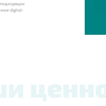
в подходящих
ное digital-
и ценн