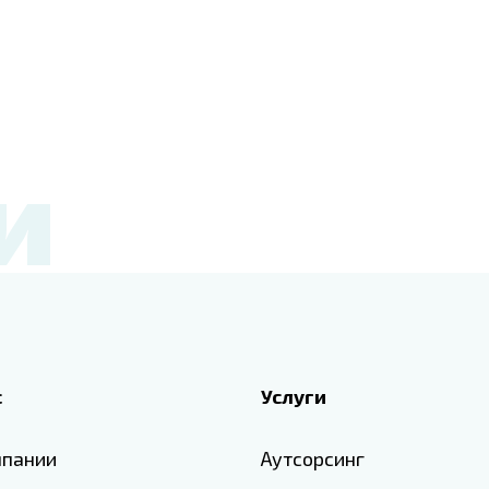
и
с
Услуги
мпании
Аутсорсинг