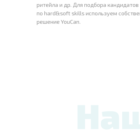
ритейла и др. Для подбора кандидато
по hard&soft skills используем собствен
решение YouCan.
Наш