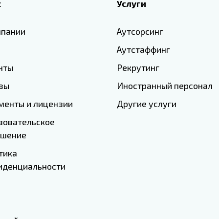
с
Услуги
мпании
Аутсорсинг
Аутстаффинг
нты
Рекрутинг
вы
Иностранный персонал
менты и лицензии
Другие услуги
зовательское
ашение
тика
иденциальности