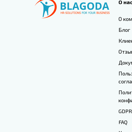
О на
О ко
Блог
Клие
Отзы
Доку
Поль
согл
Поли
конф
GDPR
FAQ