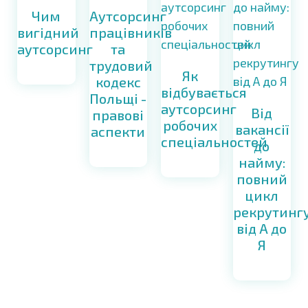
Чим
Аутсорсинг
вигідний
працівників
аутсорсинг
та
трудовий
Як
кодекс
відбувається
Польщі -
аутсорсинг
Від
правові
робочих
вакансії
аспекти
спеціальностей
до
найму:
повний
цикл
рекрутинг
від А до
Я