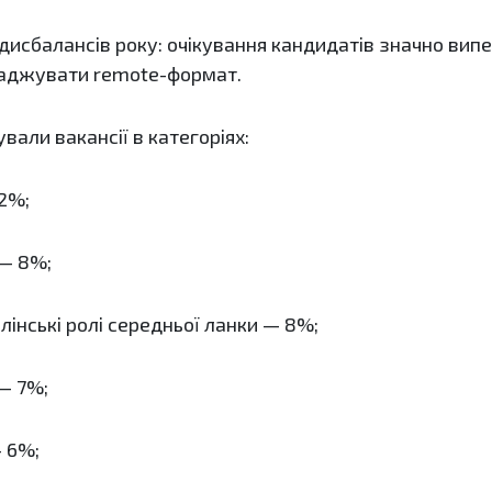
 дисбалансів року: очікування кандидатів значно ви
аджувати remote-формат.
вали вакансії в категоріях:
12%;
 — 8%;
влінські ролі середньої ланки — 8%;
— 7%;
 6%;