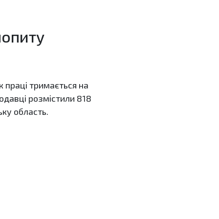
попиту
к праці тримається на
тодавці розмістили 818
ьку область.