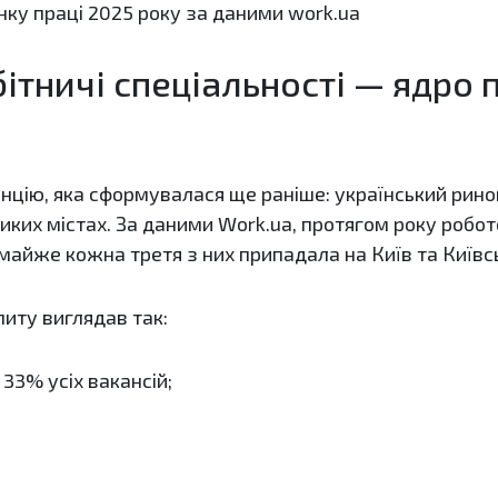
нку праці 2025 року за даними work.ua
бітничі спеціальності — ядро 
енцію, яка сформувалася ще раніше: український рино
ликих містах. За даними Work.ua, протягом року робо
і майже кожна третя з них припадала на Київ та Київс
питу виглядав так:
 33% усіх вакансій;