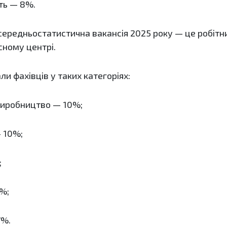
ть — 8%.
середньостатистична вакансія 2025 року — це робітни
сному центрі.
и фахівців у таких категоріях:
 виробництво — 10%;
 10%;
;
7%;
7%.