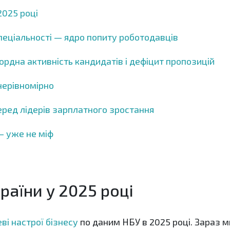
2025 році
спеціальності — ядро попиту роботодавців
ордна активність кандидатів і дефіцит пропозицій
нерівномірно
серед лідерів зарплатного зростання
— уже не міф
раїни у 2025 році
ві настрої бізнесу
по даним НБУ в 2025 році. Зараз м