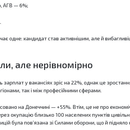
о, АГВ — 6%;
.
чає одне: кандидат став активнішим, але й вибаглив
ли, але нерівномірно
нь зарплат у вакансіях зріс на 22%, однак це зростан
гіонами, так і між професійними сферами.
совано на Донеччині — +55%. Втім, це не про економі
ерез окупацію близько 100 населених пунктів цивільн
ицій була пов’язана зі Силами оборони, що й підняло 