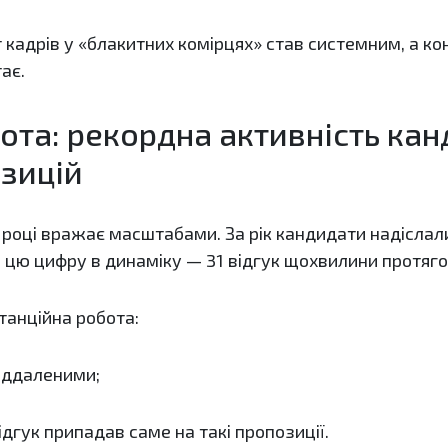
 кадрів у «блакитних комірцях» став системним, а ко
ає.
ота: рекордна активність канд
зицій
 році вражає масштабами. За рік кандидати надіслали 
и цю цифру в динаміку — 31 відгук щохвилини протяго
анційна робота:
віддаленими;
ідгук припадав саме на такі пропозиції.