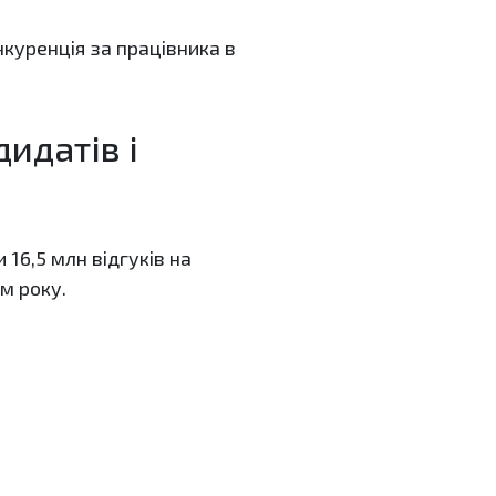
нкуренція за працівника в
идатів і
16,5 млн відгуків на
м року.