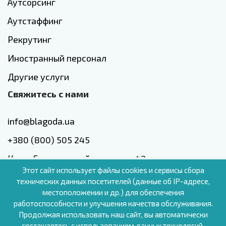
Аутсорсинг
Аутстаффинг
Рекрутинг
Иностранный персонал
Другие услуги
Свяжитесь с нами
info@blagoda.ua
+380 (800) 505 245
Киев, Голосеевский проспект, 42
Этот сайт использует файлы cookies и сервисы сбора
технических данных посетителей (данные об IP-адресе,
местоположении и др.) для обеспечения
работоспособности и улучшения качества обслуживания.
RU
Продолжая использовать наш сайт, вы автоматически
соглашаетесь с использованием данных технологий.