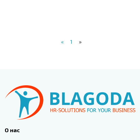
«
1
»
О нас