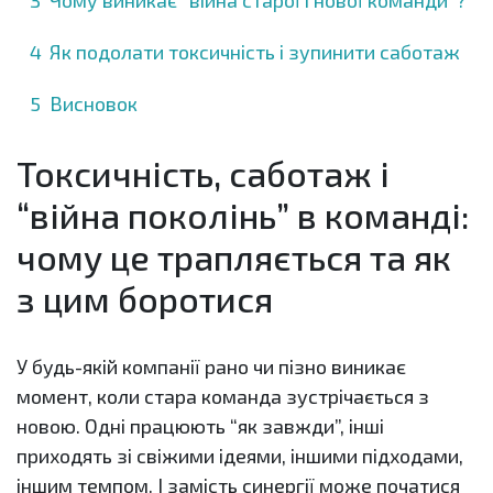
Чому виникає “війна старої і нової команди”?
Як подолати токсичність і зупинити саботаж
Висновок
Токсичність, саботаж і
“війна поколінь” в команді:
чому це трапляється та як
з цим боротися
У будь-якій компанії рано чи пізно виникає
момент, коли стара команда зустрічається з
новою. Одні працюють “як завжди”, інші
приходять зі свіжими ідеями, іншими підходами,
іншим темпом. І замість синергії може початися