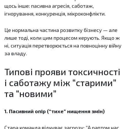
щось інше: пасивна агресія, саботаж,
ігнорування, конкуренція, мікроконфлікти.
Це нормальна частина розвитку бізнесу — але
лише тоді, коли цим процесом керують. Якщо ж
ні, ситуація перетворюється на повноцінну війну
за владу.
Типові прояви токсичності
і саботажу між “старими”
та “новими”
1. Пасивний опір (“тихе” нищення змін)
Стара команда відчуває загрозу: “А раптом нас