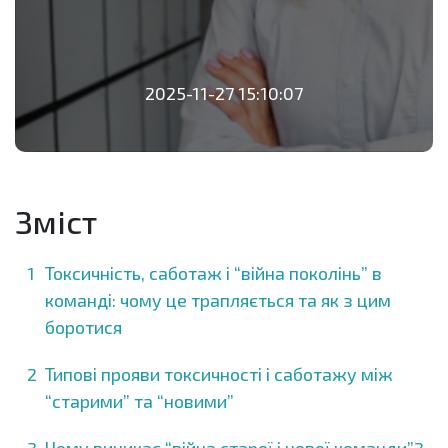
2025-11-27 15:10:07
Зміст
Токсичність, саботаж і “війна поколінь” в
команді: чому це трапляється та як з цим
боротися
Типові прояви токсичності і саботажу між
“старими” та “новими”