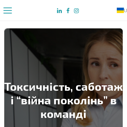
U
Токсичність, саботаж
і “війна поколінь” в
команді