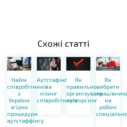
Схожі статті
Найм
Як
Як
Аутстафінг
співробітників
правильно
вибрати
та
з
організувати
працівник
лізинг
України
аутсорсинг
на
співробітників
згідно
робочі
процедури
спеціально
аутстаффінгу