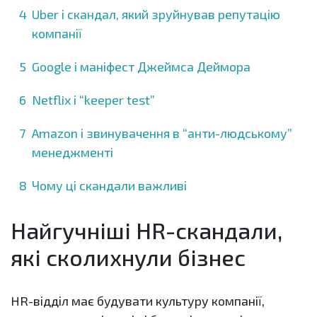
Uber і скандал, який зруйнував репутацію
компанії
Google і маніфест Джеймса Деймора
Netflix і “keeper test”
Amazon і звинувачення в “анти-людському”
менеджменті
Чому ці скандали важливі
Найгучніші HR-скандали,
які сколихнули бізнес
HR-відділ має будувати культуру компанії,