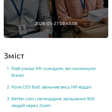
2026-05-27 08:45:06
Зміст
Найгучніші HR-скандали, які сколихнули
бізнес
Коли CEO Bolt звільнив весь HR-відділ
Better.com і легендарне звільнення 900
людей через Zoom