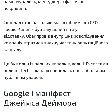
замовчувались, менеджерів фактично
покривали.
Скандал став настільки масштабним, що CEO
Тревіс Каланік був змушений піти у
відставку, Uber провів внутрішнє розслідування,
компанія втратила значну частину репутаційного
капіталу.
Це був один із перших випадків, коли HR-система
великої tech-компанії опинилась під глобальним
публічним ударом.
Google і маніфест
Джеймса Деймора