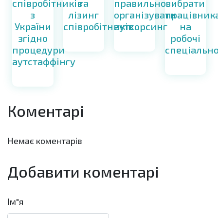
співробітників
правильно
вибрати
та
з
організувати
працівник
лізинг
України
аутсорсинг
на
співробітників
згідно
робочі
процедури
спеціально
аутстаффінгу
Коментарі
Немає коментарів
Добавити коментарі
Ім"я