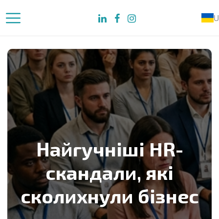
U
Найгучніші HR-
скандали, які
сколихнули бізнес