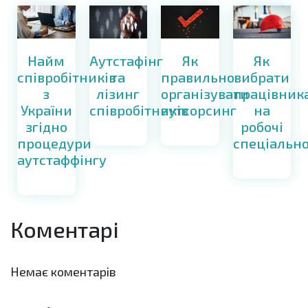
Найм
Як
Як
Аутстафінг
співробітників
правильно
вибрати
та
з
організувати
працівник
лізинг
України
аутсорсинг
на
співробітників
згідно
робочі
процедури
спеціально
аутстаффінгу
Коментарі
Немає коментарів