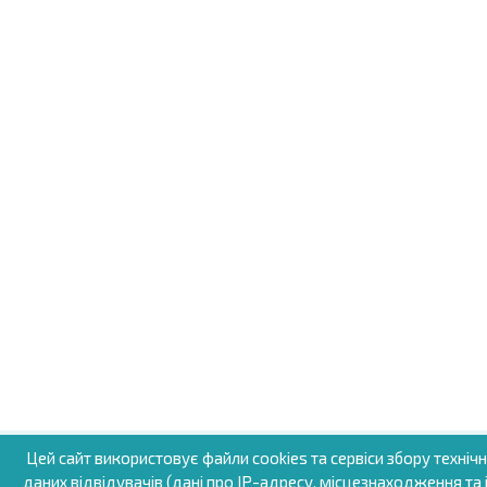
Цей сайт використовує файли cookies та сервіси збору техніч
даних відвідувачів (дані про IP-адресу, місцезнаходження та і