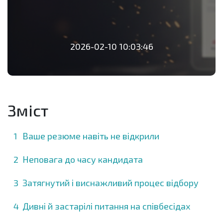
2026-02-10 10:03:46
Зміст
Ваше резюме навіть не відкрили
Неповага до часу кандидата
Затягнутий і виснажливий процес відбору
Дивні й застарілі питання на співбесідах